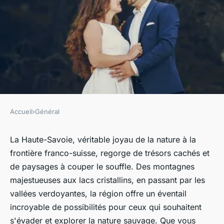
Accueil
›
Général
GÉNÉRAL
Baladez-vous dans la nature
La Haute-Savoie, véritable joyau de la nature à la
frontière franco-suisse, regorge de trésors cachés et
sauvage de la Haute-Savoie et
de paysages à couper le souffle. Des montagnes
explorez ses trésors cachés
majestueuses aux lacs cristallins, en passant par les
vallées verdoyantes, la région offre un éventail
gilberte
•
10 septembre 2023
•
2 min de lecture
incroyable de possibilités pour ceux qui souhaitent
s'évader et explorer la nature sauvage. Que vous