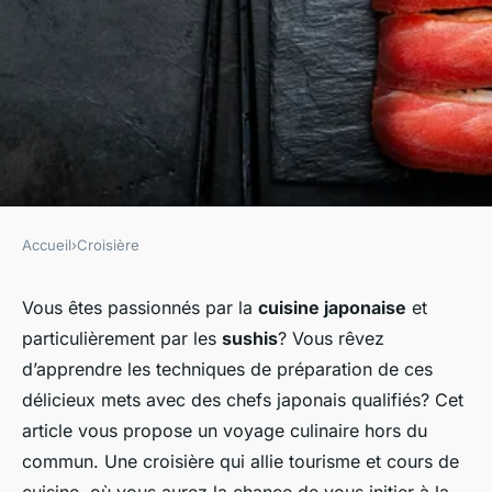
Accueil
›
Croisière
CROISIÈRE
Quelle croisière propose des
Vous êtes passionnés par la
cuisine japonaise
et
particulièrement par les
sushis
? Vous rêvez
cours de préparation de sushi
d’apprendre les techniques de préparation de ces
avec des chefs japonais?
délicieux mets avec des chefs japonais qualifiés? Cet
article vous propose un voyage culinaire hors du
gilberte
•
25 avril 2024
•
6 min de lecture
commun. Une croisière qui allie tourisme et cours de