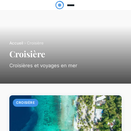
Accueil
› Croisière
Croisière
Croisières et voyages en mer
CROISIÈRE