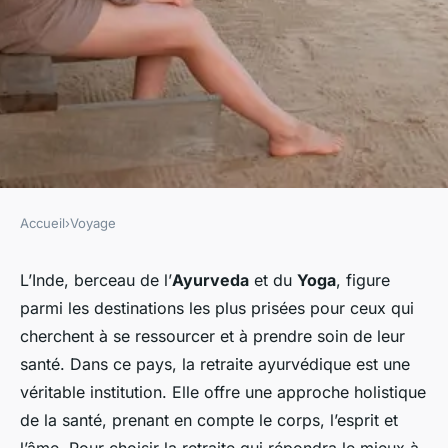
Accueil
›
Voyage
VOYAGE
Comment choisir une retraite
L’Inde, berceau de l’
Ayurveda
et du
Yoga
, figure
parmi les destinations les plus prisées pour ceux qui
de bien-être ayurvédique en
cherchent à se ressourcer et à prendre soin de leur
Inde : critères et
santé. Dans ce pays, la retraite ayurvédique est une
recommandations ?
véritable institution. Elle offre une approche holistique
de la santé, prenant en compte le corps, l’esprit et
gilberte
•
25 avril 2024
•
6 min de lecture