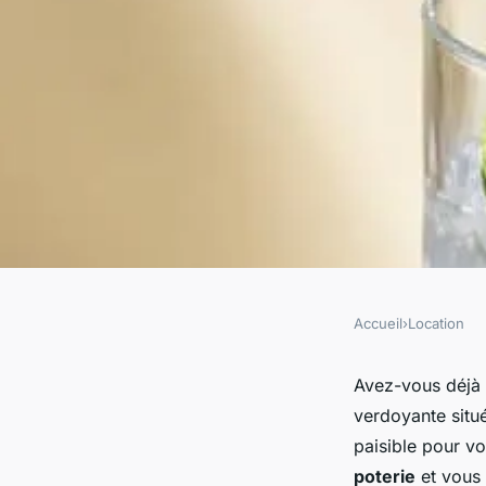
Accueil
›
Location
LOCATION
Comment séjourner
Avez-vous déjà
verdoyante situ
en Ombrie pour appr
paisible pour vo
poterie
et vous 