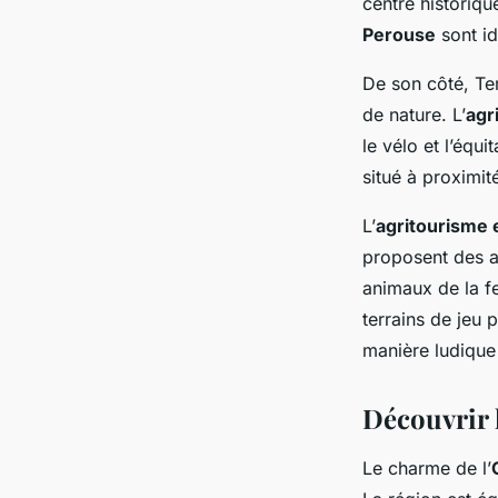
centre historique
Perouse
sont id
De son côté, Te
de nature. L’
agr
le vélo et l’équi
situé à proximit
L’
agritourisme
proposent des a
animaux de la fe
terrains de jeu 
manière ludique
Découvrir l
Le charme de l’