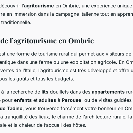
nelle?
découvrir l’
agritourisme
en Ombrie, une expérience unique
vre en immersion dans la campagne italienne tout en appren
traditionnelle.
de l’agritourisme en Ombrie
st une forme de tourisme rural qui permet aux visiteurs de 
entique dans une ferme ou une exploitation agricole. En Omb
vertes de l’Italie, l’agritourisme est très développé et offre
ous les goûts et tous les budgets.
 à la recherche de
lits
douillets dans des
appartements
rur
e pour
enfants
et
adultes
à
Perouse
, ou de visites guidée
do Tadino
, vous trouverez forcément votre bonheur en Omb
a tranquillité des lieux, le charme de l’architecture rurale, l
le et la chaleur de l’accueil des hôtes.