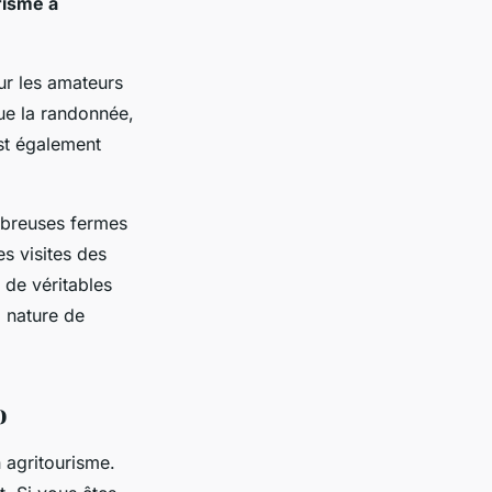
risme à
ur les amateurs
que la randonnée,
est également
mbreuses fermes
s visites des
 de véritables
a nature de
o
 agritourisme.