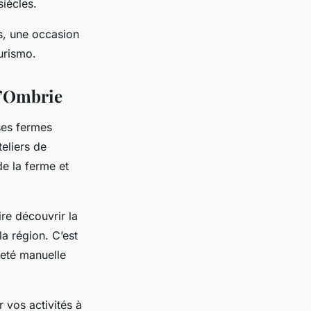
siècles.
s, une occasion
urismo.
 d’Ombrie
ses fermes
teliers de
de la ferme et
re découvrir la
la région. C’est
leté manuelle
 vos activités à