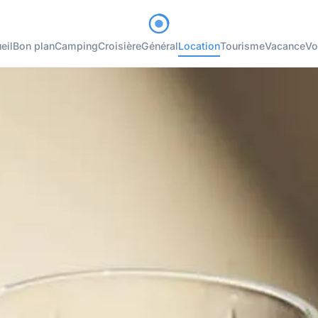
eil
Bon plan
Camping
Croisière
Général
Location
Tourisme
Vacance
Vo