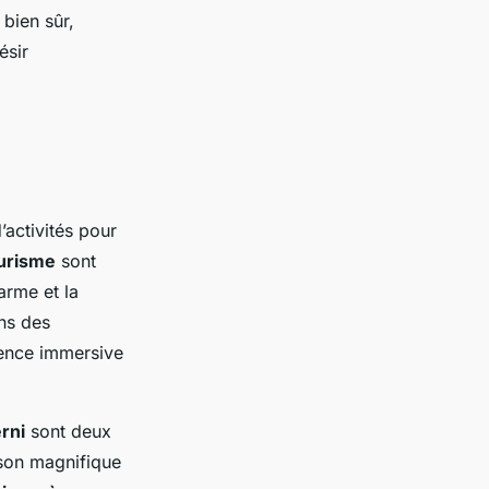
 bien sûr,
ésir
’activités pour
urisme
sont
arme et la
ns des
ience immersive
rni
sont deux
 son magnifique