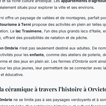
 et sa riche culture artistique. Les
appartements d’agritou
éalement situés pour explorer la ville et ses environs.
rni offre un paysage de vallées et de montagnes, parfait po
itourisme à Terni
propose des activités en plein air telles 
tation. Le
lac Trasimene
, l’un des plus grands lacs d’Italie, 
é, offrant des possibilités de natation et de pêche.
 en Ombrie
n’est pas seulement destiné aux adultes. De no
ctivités pour les
enfants
, comme des ateliers de poterie, de
rme et des jeux en plein air. Les fermes d’Ombrie sont ainsi
pour les plus jeunes, leur permettant de se connecter avec l
 et éducative.
a céramique à travers l’histoire à Orviet
Ombrie
ne se limite pas à ses paysages verdoyants et à son