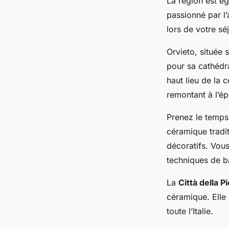
La région est ég
passionné par l’
lors de votre sé
Orvieto, située 
pour sa cathédr
haut lieu de la 
remontant à l’é
Prenez le temps 
céramique tradit
décoratifs. Vou
techniques de ba
La
Città della P
céramique. Elle 
toute l’Italie.