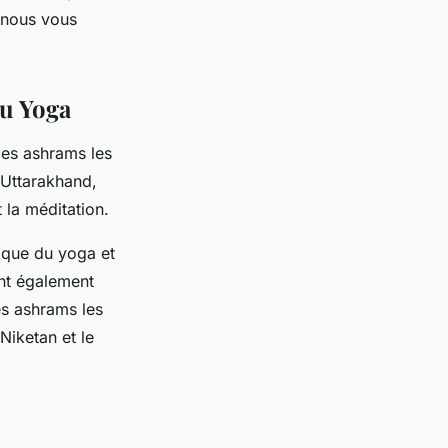
z-nous vous
du Yoga
des ashrams les
l’Uttarakhand,
 la méditation.
ique du yoga et
ent également
es ashrams les
Niketan et le