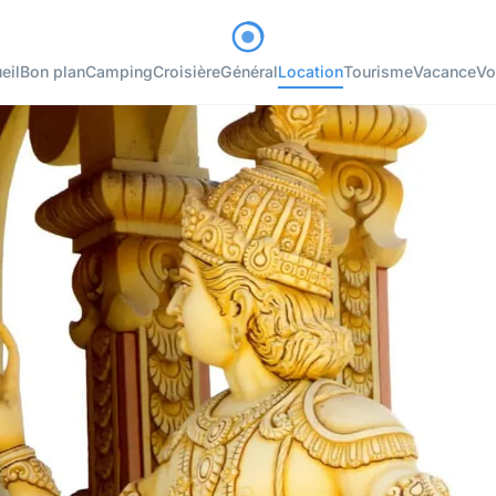
eil
Bon plan
Camping
Croisière
Général
Location
Tourisme
Vacance
Vo