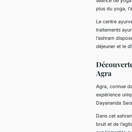
séance de yoga q
plus du yoga, l
Le centre ayurvé
traitements ayur
l’ashram dispose
déjeuner et le dî
Découverte
Agra
Agra, connue da
expérience uniq
Dayananda Saras
Dans cet ashram
bruit et de l’ag