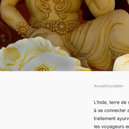
Accueil
›
Location
LOCATION
Où peut-on s'install
L’Inde, terre de 
à se connecter a
bien-être dans un a
traitement ayur
les voyageurs en