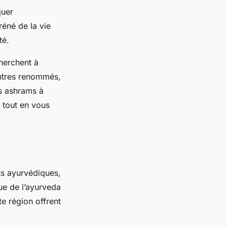
quer
réné de la vie
té.
cherchent à
entres renommés,
s ashrams à
, tout en vous
a
ts ayurvédiques,
que de l’ayurveda
e région offrent