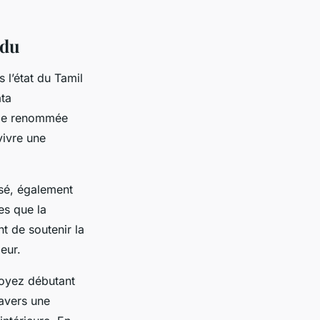
adu
 l’état du Tamil
ata
 de renommée
vivre une
ssé, également
es que la
t de soutenir la
eur.
oyez débutant
ravers une