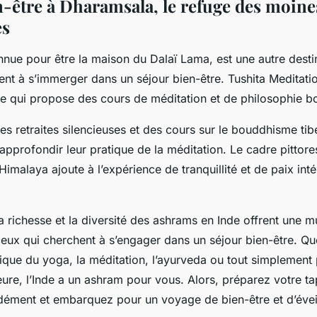
n-être à Dharamsala, le refuge des moine
es
nue pour être la maison du Dalaï Lama, est une autre desti
nt à s’immerger dans un séjour bien-être. Tushita Meditati
e qui propose des cours de méditation et de philosophie b
es retraites silencieuses et des cours sur le bouddhisme ti
approfondir leur pratique de la méditation. Le cadre pittor
imalaya ajoute à l’expérience de tranquillité et de paix inté
a richesse et la diversité des ashrams en Inde offrent une m
ceux qui cherchent à s’engager dans un séjour bien-être. Q
atique du yoga, la méditation, l’ayurveda ou tout simplement
ieure, l’Inde a un ashram pour vous. Alors, préparez votre t
dément et embarquez pour un voyage de bien-être et d’éveil 