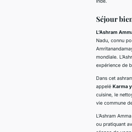
Inde.
Séjour bie
L’Ashram Amm
Nadu, connu pour
Amritanandamayi
mondiale. L’Ash
expérience de b
Dans cet ashram
appelé
Karma 
cuisine, le nett
vie commune de l
L’Ashram Amma o
ou pratiquant av