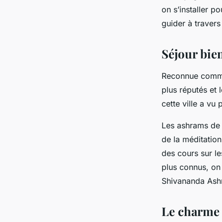
en Inde?
on s’installer p
guider à travers
gilberte
•
25 avril 2024
•
6 min de lecture
Séjour bien
Reconnue comme
plus réputés et 
cette ville a vu
Les ashrams de 
de la méditatio
des cours sur le
plus connus, on
Shivananda Ash
Le charme 