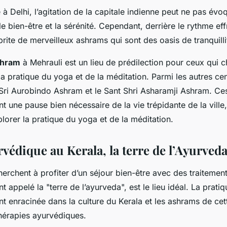
 Delhi, l’agitation de la capitale indienne peut ne pas évo
 bien-être et la sérénité. Cependant, derrière le rythme eff
brite de merveilleux ashrams qui sont des oasis de tranquilli
shram
à Mehrauli est un lieu de prédilection pour ceux qui 
la pratique du yoga et de la méditation. Parmi les autres c
Sri Aurobindo Ashram et le Sant Shri Asharamji Ashram. Ce
nt une pause bien nécessaire de la vie trépidante de la ville
lorer la pratique du yoga et de la méditation.
védique au Kerala, la terre de l’Ayurved
erchent à profiter d’un séjour bien-être avec des traitemen
nt appelé la "terre de l’ayurveda", est le lieu idéal. La prati
 enracinée dans la culture du Kerala et les ashrams de cett
thérapies ayurvédiques.