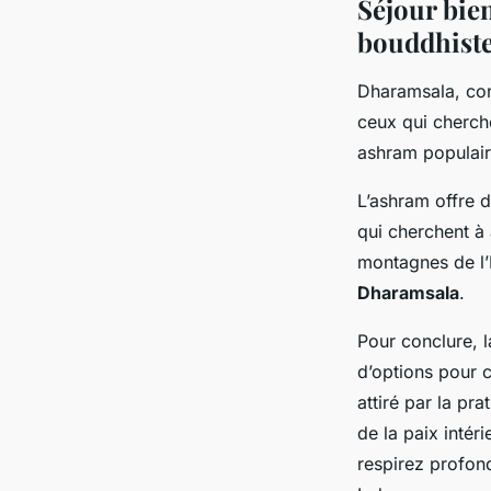
Séjour bie
bouddhist
Dharamsala, con
ceux qui cherche
ashram populair
L’ashram offre d
qui cherchent à 
montagnes de l’H
Dharamsala
.
Pour conclure, l
d’options pour 
attiré par la pr
de la paix intér
respirez profon