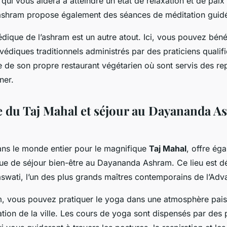
ui vous aidera à atteindre un état de relaxation et de paix 
’ashram propose également des séances de méditation guid
dique de l’ashram est un autre atout. Ici, vous pouvez béné
védiques traditionnels administrés par des praticiens qualifi
 de son propre restaurant végétarien où sont servis des re
ner.
 du Taj Mahal et séjour au Dayananda A
ns le monde entier pour le magnifique
Taj Mahal
, offre ég
ue de séjour bien-être au Dayananda Ashram. Ce lieu est 
wati, l’un des plus grands maîtres contemporains de l’Adva
, vous pouvez pratiquer le yoga dans une atmosphère paisi
itation de la ville. Les cours de yoga sont dispensés par des