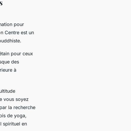
s
nation pour
on Centre est un
ouddhiste.
bétain pour ceux
esque des
rieure à
ultitude
ue vous soyez
 par la recherche
apis de yoga,
spirituel en