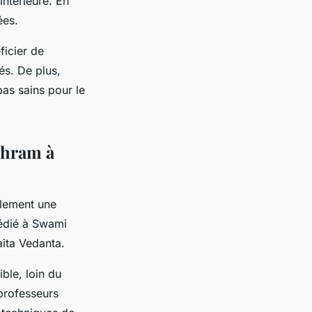
intérieure. En
ées.
ficier de
és. De plus,
pas sains pour le
shram à
alement une
dédié à Swami
ita Vedanta.
ble, loin du
 professeurs