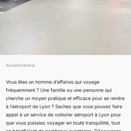
Accueil
›
Général
GÉNÉRAL
Quels sont les avantages d'un
Vous êtes un homme d’affaires qui voyage
fréquemment ? Une famille ou une personne qui
service de voiturier aéroport à
cherche un moyen pratique et efficace pour se rendre
Lyon ?
à l’aéroport de Lyon ? Sachez que vous pouvez faire
appel à un service de voiturier aéroport à Lyon pour
gilberte
•
6 août 2023
•
3 min de lecture
que vous puissiez voyager en toute tranquillité, tout