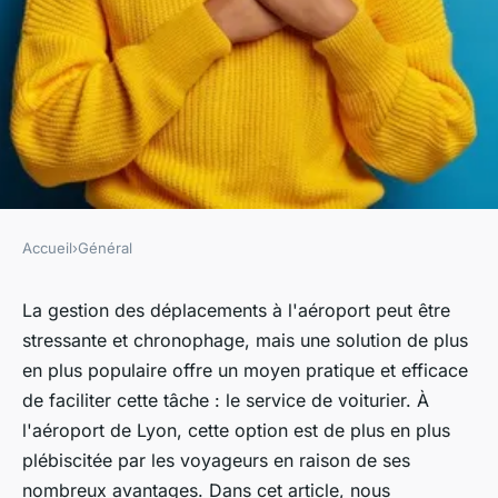
Accueil
›
Général
GÉNÉRAL
Quels bénéfices peut-on tirer
La gestion des déplacements à l'aéroport peut être
stressante et chronophage, mais une solution de plus
en utilisant un service de
en plus populaire offre un moyen pratique et efficace
voiturier à l'aéroport de Lyon ?
de faciliter cette tâche : le service de voiturier. À
l'aéroport de Lyon, cette option est de plus en plus
gilberte
•
7 août 2023
•
3 min de lecture
plébiscitée par les voyageurs en raison de ses
nombreux avantages. Dans cet article, nous