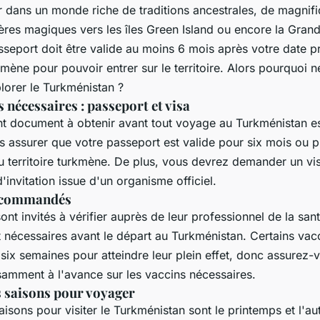
er dans un monde riche de traditions ancestrales, de magnif
ières magiques vers les îles Green Island ou encore la Gran
sseport doit être valide au moins 6 mois après votre date p
rkmène pour pouvoir entrer sur le territoire. Alors pourquoi n
plorer le Turkménistan ?
nécessaires : passeport et visa
nt document à obtenir avant tout voyage au Turkménistan es
 assurer que votre passeport est valide pour six mois ou p
u territoire turkmène. De plus, vous devrez demander un vi
d'invitation issue d'un organisme officiel.
recommandés
nt invités à vérifier auprès de leur professionnel de la san
t nécessaires avant le départ au Turkménistan. Certains vac
six semaines pour atteindre leur plein effet, donc assurez
samment à l'avance sur les vaccins nécessaires.
s saisons pour voyager
aisons pour visiter le Turkménistan sont le printemps et l'a