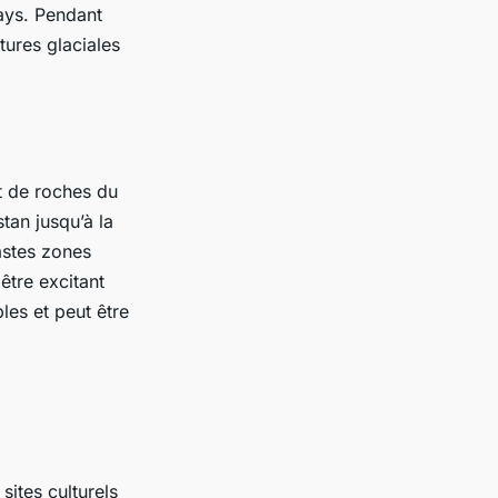
pays. Pendant
tures glaciales
t de roches du
tan jusqu’à la
astes zones
être excitant
bles et peut être
ites culturels