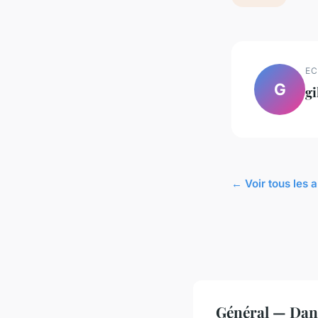
EC
G
gi
← Voir tous les a
Général — Dan