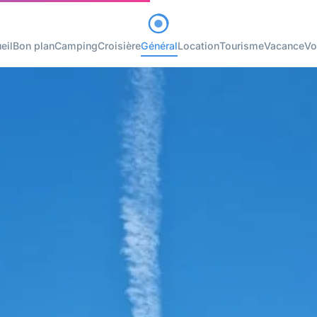
eil
Bon plan
Camping
Croisière
Général
Location
Tourisme
Vacance
Vo