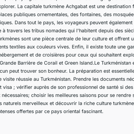
xplorer. La capitale turkmène Achgabat est une destination 
aces publiques ornementales, des fontaines, des mosquée
tiques. Dans tout le pays, les voyageurs peuvent également 
 à travers les tribus nomades qui l'habitent depuis des sièc
urkmènes sont une pièce centrale de leur culture et offrent u
ts textiles aux couleurs vives. Enfin, il existe toute une 
hébergement et de croisières pour ceux qui souhaitent explo
Grande Barrière de Corail et Green Island.Le Turkménistan e
un peut trouver son bonheur. La préparation est essentielle
e visite réussie au Turkménistan. Prendre les documents néc
 visa ; vérifier auprès de son professionnel de santé si des
 nécessaires; choisir les meilleures saisons pour se rendre 
es naturels merveilleux et découvrir la riche culture turkmèn
tenses offertes par ce pays oriental fascinant.