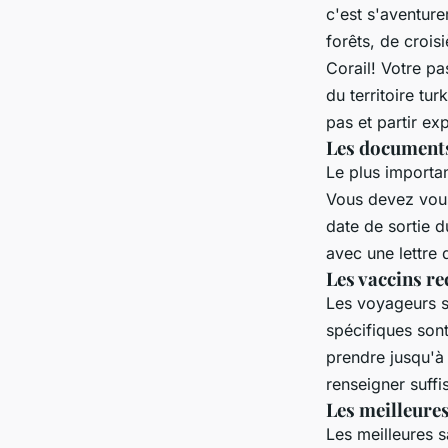
croisières
c'est s'aventur
forêts, de crois
Corail! Votre pa
gilberte
•
6 avril 2023
•
3 min de lecture
du territoire tu
pas et partir ex
Les documents 
Le plus importa
Vous devez vous
date de sortie d
avec une lettre 
Les vaccins 
Les voyageurs so
spécifiques son
prendre jusqu'à 
renseigner suffi
Les meilleure
Les meilleures s