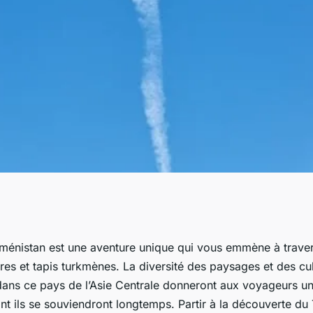
périple magique à
kménistan est une aventure unique qui vous emmène à traver
es et tapis turkmènes. La diversité des paysages et des cul
nomades, tapis et
dans ce pays de l’Asie Centrale donneront aux voyageurs u
nt ils se souviendront longtemps. Partir à la découverte du