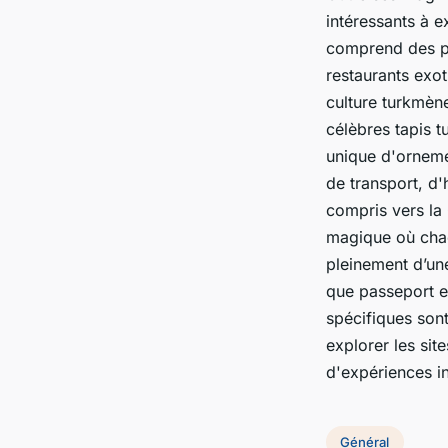
intéressants à e
comprend des pl
restaurants exo
culture turkmène
célèbres tapis t
unique d'ornemen
de transport, d'
compris vers la 
magique où chac
pleinement d’un
que passeport et
spécifiques sont
explorer les sit
d'expériences in
Général