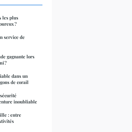
s les plus
oureux ?
n service de
de gagnante lors
mi ?
iable dans un
gons de corail
sécurité
enture inoubliable
ille : entre
stivités