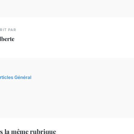
RIT PAR
lberte
rticles Général
s la même rubrique