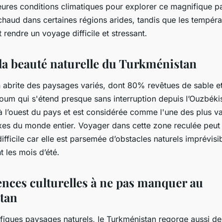
leures conditions climatiques pour explorer ce magnifique 
rès chaud dans certaines régions arides, tandis que les tempéra
 rendre un voyage difficile et stressant.
la beauté naturelle du Turkménistan
 abrite des paysages variés, dont 80% revêtues de sable e
oum qui s'étend presque sans interruption depuis l’Ouzbékis
 l’ouest du pays et est considérée comme l'une des plus v
xes du monde entier. Voyager dans cette zone reculée peut 
difficile car elle est parsemée d’obstacles naturels imprévisi
t les mois d’été.
ences culturelles à ne pas manquer au
tan
iques paysages naturels, le Turkménistan regorge aussi de s