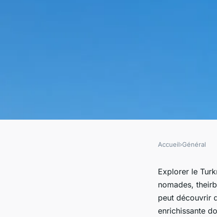
Accueil
›
Général
GÉNÉRAL
Turkménistan : Un 
Explorer le Tur
nomades, theirbr
travers les peuples 
peut découvrir 
enrichissante do