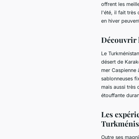
offrent les meil
l'été, il fait t
en hiver peuvent
Découvrir 
Le Turkménistan
désert de Karak
mer Caspienne à
sablonneuses fi
mais aussi très 
étouffante duran
Les expéri
Turkménis
Outre ses magnif