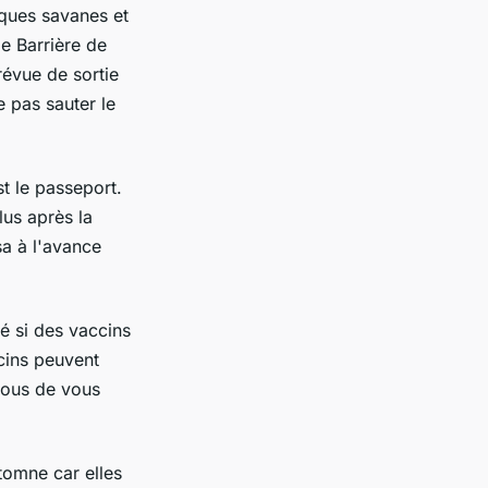
iques savanes et
de Barrière de
révue de sortie
e pas sauter le
t le passeport.
lus après la
sa à l'avance
té si des vaccins
cins peuvent
-vous de vous
utomne car elles