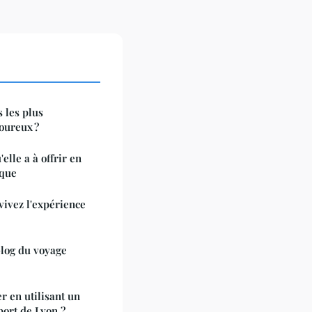
s les plus
oureux ?
elle a à offrir en
ique
vivez l'expérience
blog du voyage
r en utilisant un
port de Lyon ?