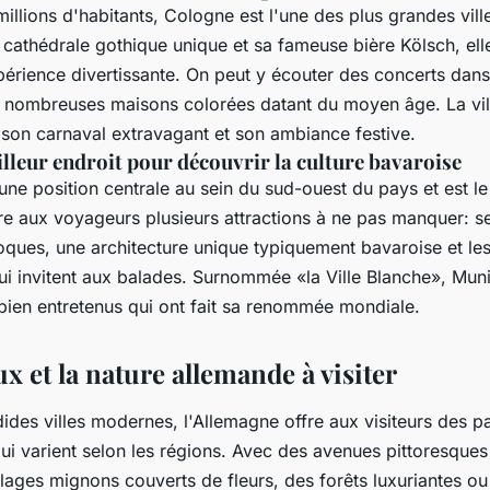
illions d'habitants, Cologne est l'une des plus grandes vil
cathédrale gothique unique et sa fameuse bière Kölsch, elle
périence divertissante. On peut y écouter des concerts dans
s nombreuses maisons colorées datant du moyen âge. La vil
son carnaval extravagant et son ambiance festive.
lleur endroit pour découvrir la culture bavaroise
e position centrale au sein du sud-ouest du pays et est le 
fre aux voyageurs plusieurs attractions à ne pas manquer: 
ues, une architecture unique typiquement bavaroise et l
ui invitent aux balades. Surnommée «la Ville Blanche», Muni
 bien entretenus qui ont fait sa renommée mondiale.
x et la nature allemande à visiter
dides villes modernes, l'Allemagne offre aux visiteurs des 
qui varient selon les régions. Avec des avenues pittoresque
llages mignons couverts de fleurs, des forêts luxuriantes o