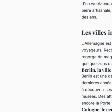
d'un week-end o
gilberte
•
6 avril 2023
•
4 min de lecture
bière artisanale
des ans.
Les villes 
L'Allemagne est 
voyageurs. Recon
regorge de magni
quelques-uns de
Berlin, la vill
Berlin est une d
dernières années
à découvrir: se
musées. Des attr
encore la Porte
Cologne, le ce