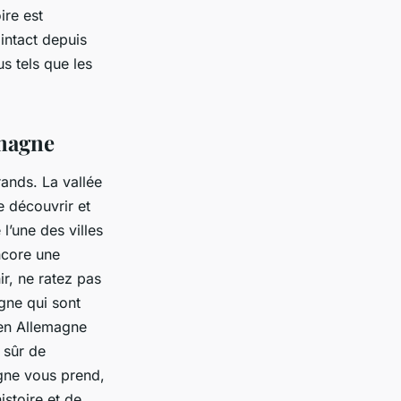
ire est
intact depuis
s tels que les
t.
emagne
rands. La vallée
e découvrir et
l’une des villes
ncore une
ir, ne ratez pas
gne qui sont
e en Allemagne
 sûr de
agne vous prend,
istoire et de