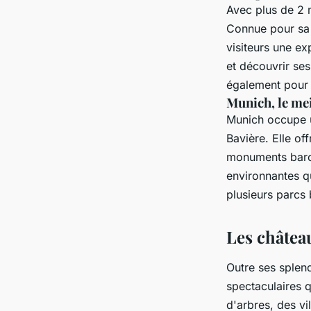
Avec plus de 2 m
Connue pour sa 
visiteurs une ex
et découvrir se
également pour 
Munich, le mei
Munich occupe un
Bavière. Elle of
monuments baroq
environnantes q
plusieurs parcs
Les château
Outre ses splen
spectaculaires 
d'arbres, des vi