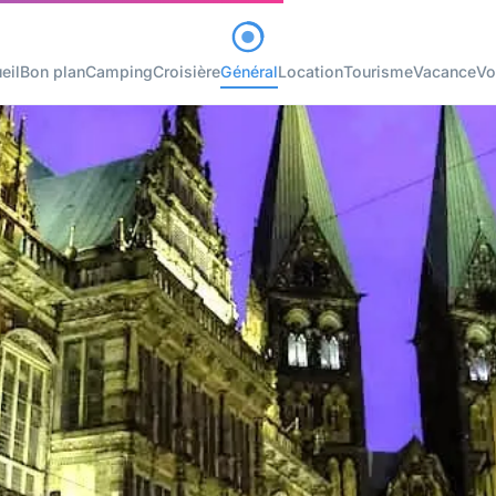
eil
Bon plan
Camping
Croisière
Général
Location
Tourisme
Vacance
Vo