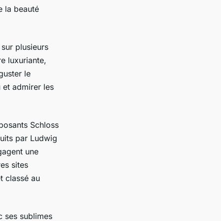
e la beauté
 sur plusieurs
e luxuriante,
guster le
 et admirer les
mposants Schloss
ruits par Ludwig
égagent une
es sites
t classé au
c ses sublimes