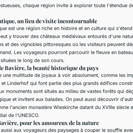
tueuses, chaque région invite à explorer toute l'étendue d
ique, un lieu de visite incontournable
ue est une région riche en histoire et en culture qui s'étend
peut y trouver des châteaux médiévaux entourés d'une natur
s et des vignobles pittoresques où les visiteurs peuvent dé
emand. Les voyageurs pourront parcourir le fleuve en bateau
s situées le long de son cours.
e Bavière, la beauté historique du pays
te une multitude de joyaux à voir absolument, comme les i
t Linderhof qui font partie des plus grands édifices const
eux monuments sont situés au milieu de vastes forêts qui d
que et invitent aux balades. On peut aussi découvrir d'autr
mme l'ancien monastère Wieskirche datant du XVIIIe siècle e
dial de l'UNESCO.
Bavière, pour les amoureux de la nature
e aussi aux voyageurs des paysages à couper le souffle ave