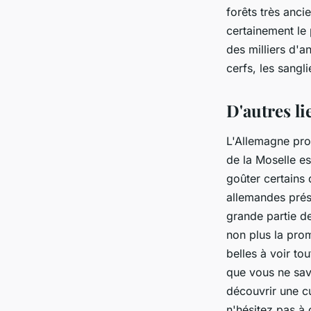
forêts très anci
certainement le 
des milliers d'
cerfs, les sangl
D'autres li
L'Allemagne prop
de la Moselle es
goûter certains 
allemandes prés
grande partie de
non plus la prom
belles à voir tou
que vous ne sav
découvrir une cu
n'hésitez pas à 