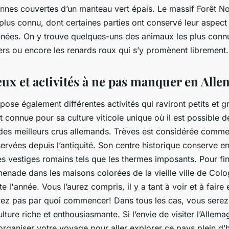
ennes couvertes d’un manteau vert épais. Le massif Forêt No
plus connu, dont certaines parties ont conservé leur aspect 
années. On y trouve quelques-uns des animaux les plus connu
iers ou encore les renards roux qui s’y promènent libremen
eux et activités à ne pas manquer en All
ose également différentes activités qui raviront petits et g
t connue pour sa culture viticole unique où il est possible d
des meilleurs crus allemands. Trèves est considérée comme 
ervées depuis l’antiquité. Son centre historique conserve e
s vestiges romains tels que les thermes imposants. Pour fin
enade dans les maisons colorées de la vieille ville de Colo
te l'année. Vous l’aurez compris, il y a tant à voir et à fair
ez pas par quoi commencer! Dans tous les cas, vous serez
lture riche et enthousiasmante. Si l’envie de visiter l’Allem
organiser votre voyage pour aller explorer ce pays plein d’h