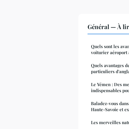
Général — À li
Quels sont les ava
voiturier aéroport 
Quels avantages de
particuliers d'angl
Le Yémen : Des me
indispensables pou
Baladez-vous dans 
Haute-Savoie et ex
Les merveilles nat