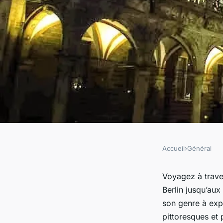
Accueil
›
Général
GÉNÉRAL
Les merveilles de l'
Voyagez à traver
Berlin jusqu’aux
Cologne et Munich
son genre à exp
pittoresques et