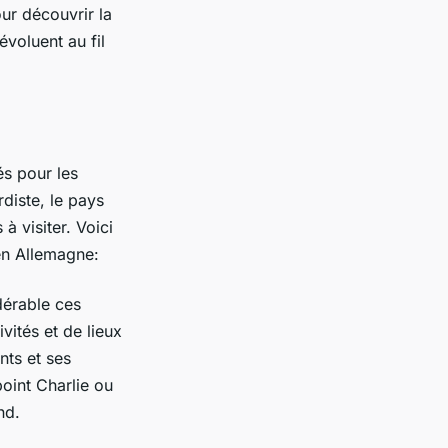
ur découvrir la
évoluent au fil
és pour les
diste, le pays
à visiter. Voici
 en Allemagne:
dérable ces
vités et de lieux
ts et ses
oint Charlie ou
and.