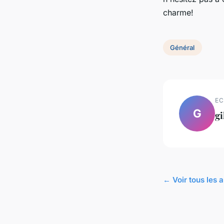
charme!
Général
EC
G
gi
← Voir tous les a