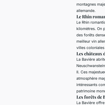
montagnes majes
allemande.
Le Rhin romant
Le Rhin romantiq
kilomètres. On 
des forêts dense
meilleur vin all
villes coloniale
Les châteaux d
La Bavière abri
Neuschwanstein e
II. Ces majestu
atmosphère magi
intéressants co
patrimoine mon
Les forêts de 
La Bavière offr