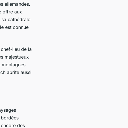
les allemandes.
 offre aux
 sa cathédrale
le est connue
chef-lieu de la
ses majestueux
es montagnes
ch abrite aussi
paysages
s bordées
u encore des