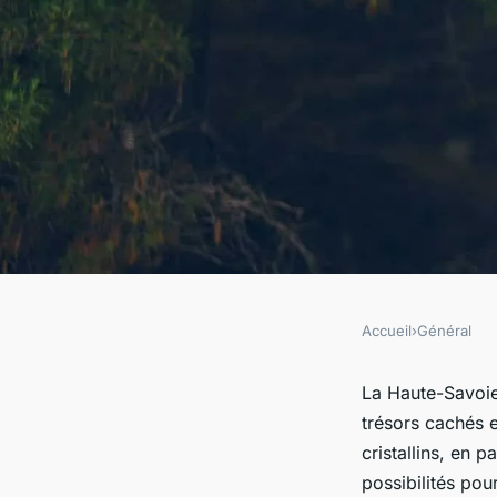
Accueil
›
Général
GÉNÉRAL
Baladez-vous dans l
La Haute-Savoie,
trésors cachés 
de la Haute-Savoie e
cristallins, en 
possibilités pou