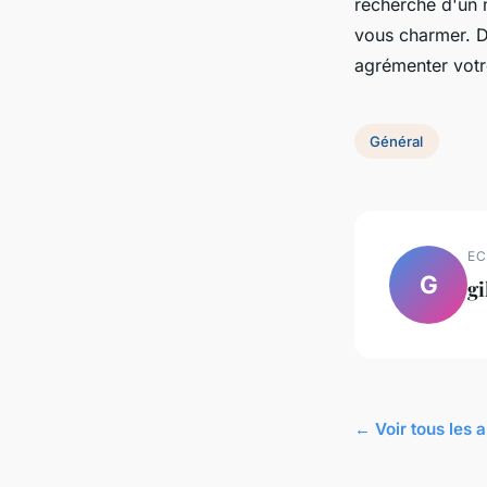
recherche d'un 
vous charmer. D
agrémenter votr
Général
EC
G
gi
← Voir tous les a