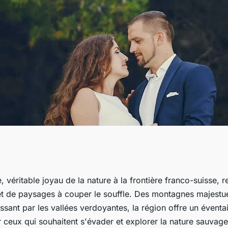
a nature sauvage
 véritable joyau de la nature à la frontière franco-suisse, 
et de paysages à couper le souffle. Des montagnes majestu
t explorez ses
passant par les vallées verdoyantes, la région offre un éventa
r ceux qui souhaitent s'évader et explorer la nature sauvag