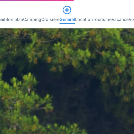
eil
Bon plan
Camping
Croisière
Général
Location
Tourisme
Vacance
Vo