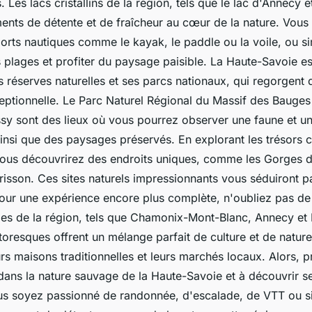
. Les lacs cristallins de la région, tels que le lac d'Annecy e
ents de détente et de fraîcheur au cœur de la nature. Vous
ports nautiques comme le kayak, le paddle ou la voile, ou 
s plages et profiter du paysage paisible. La Haute-Savoie e
 réserves naturelles et ses parcs nationaux, qui regorgent 
eptionnelle. Le Parc Naturel Régional du Massif des Bauges
ssy sont des lieux où vous pourrez observer une faune et un
insi que des paysages préservés. En explorant les trésors 
ous découvrirez des endroits uniques, comme les Gorges du
isson. Ces sites naturels impressionnants vous séduiront pa
our une expérience encore plus complète, n'oubliez pas de v
ges de la région, tels que Chamonix-Mont-Blanc, Annecy e
ittoresques offrent un mélange parfait de culture et de nature
rs maisons traditionnelles et leurs marchés locaux. Alors, 
ans la nature sauvage de la Haute-Savoie et à découvrir se
s soyez passionné de randonnée, d'escalade, de VTT ou s