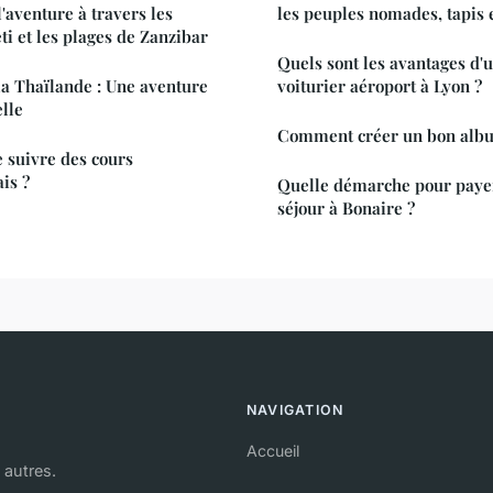
l'aventure à travers les
les peuples nomades, tapis e
ti et les plages de Zanzibar
Quels sont les avantages d'u
la Thaïlande : Une aventure
voiturier aéroport à Lyon ?
elle
Comment créer un bon albu
 suivre des cours
ais ?
Quelle démarche pour payer
séjour à Bonaire ?
NAVIGATION
Accueil
 autres.