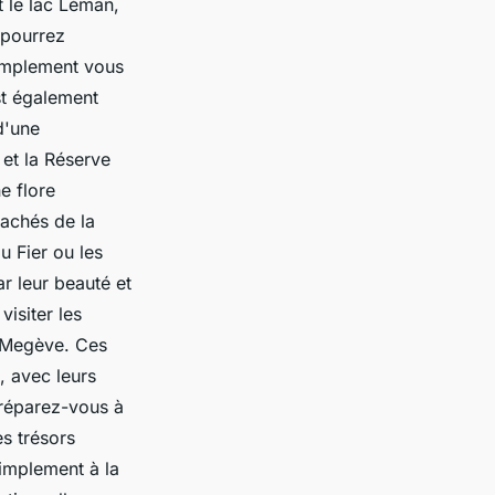
t le lac Léman,
 pourrez
simplement vous
st également
d'une
 et la Réserve
e flore
cachés de la
 Fier ou les
r leur beauté et
isiter les
t Megève. Ces
, avec leurs
préparez-vous à
s trésors
implement à la