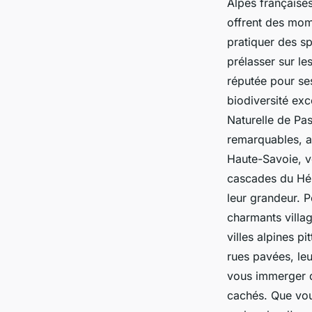
Alpes françaises
offrent des mom
pratiquer des s
prélasser sur le
réputée pour ses
biodiversité exc
Naturelle de Pa
remarquables, a
Haute-Savoie, v
cascades du Hér
leur grandeur. P
charmants villa
villes alpines p
rues pavées, leu
vous immerger d
cachés. Que vou