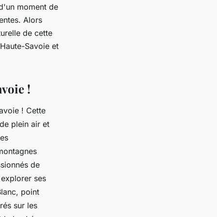
 d'un moment de
entes. Alors
relle de cette
 Haute-Savoie et
voie !
avoie ! Cette
e plein air et
ées
 montagnes
ssionnés de
'explorer ses
lanc, point
rés sur les