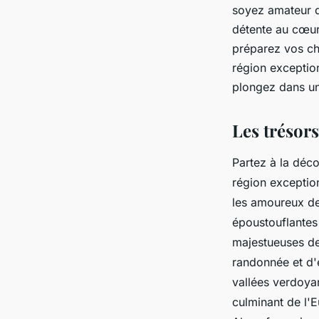
trésors cachés
soyez amateur 
détente au cœur
préparez vos ch
gilberte
•
10 septembre 2023
•
2 min de lecture
région exceptio
plongez dans un
Les trésor
Partez à la déc
région exception
les amoureux de
époustouflantes
majestueuses de 
randonnée et d'
vallées verdoya
culminant de l'E